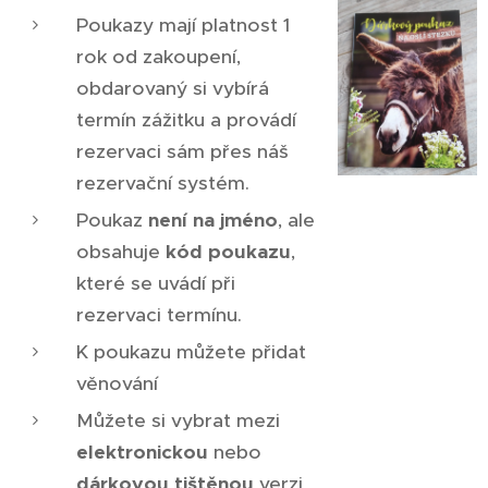
Poukazy mají platnost 1
rok od zakoupení,
obdarovaný si vybírá
termín zážitku a provádí
rezervaci sám přes náš
rezervační systém.
Poukaz
není na jméno
, ale
obsahuje
kód
poukazu
,
které se uvádí při
rezervaci termínu.
K poukazu můžete přidat
věnování
Můžete si vybrat mezi
elektronickou
nebo
dárkovou tištěnou
verzi