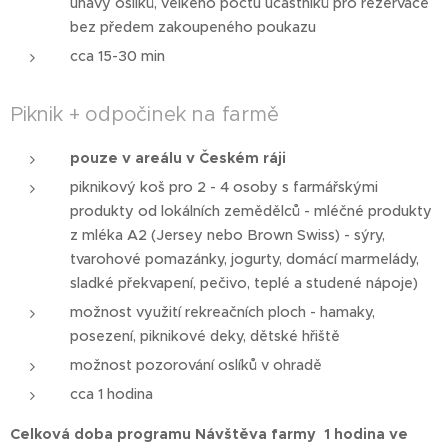
únavy oslíků, velkého počtu účastníků pro rezervace
bez předem zakoupeného poukazu
cca 15-30 min
Piknik + odpočinek na farmě
pouze v areálu v Českém ráji
piknikový koš pro 2 - 4 osoby s farmářskými
produkty od lokálních zemědělců - mléčné produkty
z mléka A2 (Jersey nebo Brown Swiss) - sýry,
tvarohové pomazánky, jogurty, domácí marmelády,
sladké překvapení, pečivo, teplé a studené nápoje)
možnost využití rekreačních ploch - hamaky,
posezení, piknikové deky, dětské hřiště
možnost pozorování oslíků v ohradě
cca 1 hodina
Celková doba programu Návštěva farmy 1 hodina ve