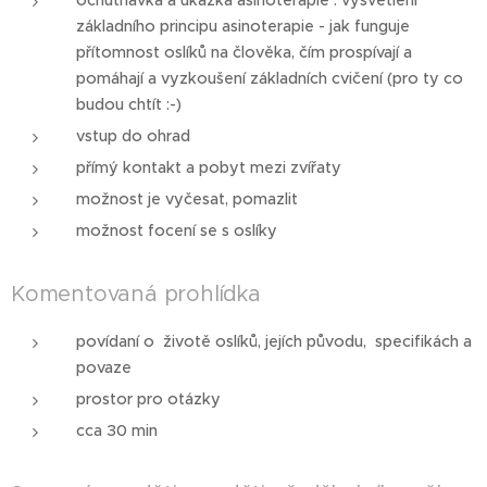
ochutnávka a ukázka asinoterapie : vysvětlení
základního principu asinoterapie - jak funguje
přítomnost oslíků na člověka, čím prospívají a
pomáhají a vyzkoušení základních cvičení (pro ty co
budou chtít :-)
vstup do ohrad
přímý kontakt a pobyt mezi zvířaty
možnost je vyčesat, pomazlit
možnost focení se s oslíky
Komentovaná prohlídka
povídaní o životě oslíků, jejích původu, specifikách a
povaze
prostor pro otázky
cca 30 min