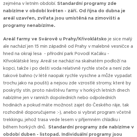
zejména v letním období.
Standardní programy zde
nabízíme v období květen - září. Od října do dubna je
areál uzavřen, zvířata jsou umístěná na zimovišti a
programy nenabízíme.
Areál farmy ve Svárově u Prahy/Křivoklátsko
je sice malý
ale nachází jen 15 min západně od Prahy v malebné vesničce a
hned na okraji lesa - přírodní park Povodí Kačáku -
Křivoklátské lesy. Areál se nachází na skalnatém podloží na
kopci, takže i po dešti voda relativně rychle steče a není zde
takové bahno (v létě naopak rychle vyschne a může vypadat
trochu jako na poušti) a nejsou zde vzrostlé stromy, které by
poskytly stín, proto návštěvu farmy v horkých letních dnech
nabízíme jen v ranních dopoledních nebo odpoledních
hodinách a pokud máte možnost zajet do Českého ráje, tak
rozhodně doporučujeme :-), anebo si vybrat program včetně
trekkingu, jehož trasa vede lesem v příjemném chládku i
během horkých dnů.
S
tandardní programy zde nabízíme v
období duben - listopad. Individuální programy jsou