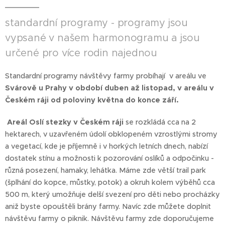
standardní programy - programy jsou
vypsané v našem harmonogramu a jsou
určené pro více rodin najednou
Standardní programy návštěvy farmy probíhají v areálu ve
Svárově u Prahy v období duben až listopad, v areálu v
Českém ráji od poloviny května do konce září.
Areál Oslí stezky v Českém ráji
se rozkládá cca na 2
hektarech, v uzavřeném údolí obklopeném vzrostlými stromy
a vegetací, kde je příjemně i v horkých letních dnech, nabízí
dostatek stínu a možnosti k pozorování oslíků a odpočinku -
různá posezení, hamaky, lehátka. Máme zde větší trail park
(šplhání do kopce, můstky, potok) a okruh kolem výběhů cca
500 m, který umožňuje delší svezení pro děti nebo procházky
aniž byste opouštěli brány farmy. Navíc zde můžete doplnit
návštěvu farmy o piknik. Návštěvu farmy zde doporučujeme