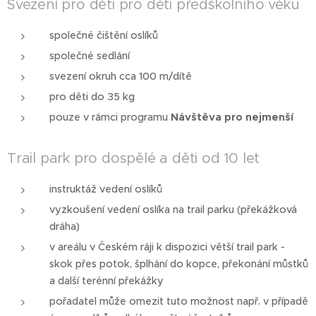
Svezení pro děti pro děti předškolního věku
společné čištění oslíků
společné sedlání
svezení okruh cca 100 m/dítě
pro děti do 35 kg
pouze v rámci programu
Návštěva pro nejmenší
Trail park pro dospělé a děti od 10 let
instruktáž vedení oslíků
vyzkoušení vedení oslíka na trail parku (překážková
dráha)
v areálu v Českém ráji k dispozici větší trail park -
skok přes potok, šplhání do kopce, překonání můstků
a další terénní překážky
pořadatel může omezit tuto možnost např. v případě